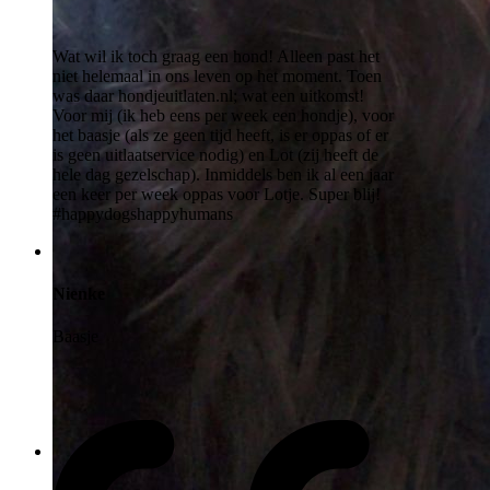
Wat wil ik toch graag een hond! Alleen past het
niet helemaal in ons leven op het moment. Toen
was daar hondjeuitlaten.nl; wat een uitkomst!
Voor mij (ik heb eens per week een hondje), voor
het baasje (als ze geen tijd heeft, is er oppas of er
is geen uitlaatservice nodig) en Lot (zij heeft de
hele dag gezelschap). Inmiddels ben ik al een jaar
een keer per week oppas voor Lotje. Super blij!
#happydogshappyhumans
Nienke
Baasje