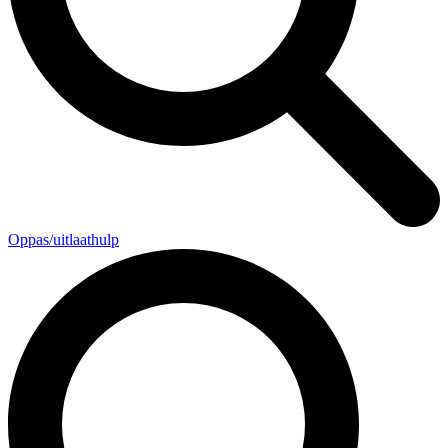
Oppas/uitlaathulp