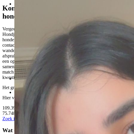
Kom in contact met een geschikte
hondenoppas in Almere
Vergeet je standaard hondenuitlaatservice in Almere en kies voor
Hondjeuitlaten.nl om in contact te komen met een geschikte
hondenoppas in Almere. Om tot de juiste match te komen kun je zelf
contact opnemen met meerdere wandelmaatjes en vervolgens het
wandelmaatje kiezen waar je het beste gevoel bij hebt. Je kunt ook
afspraken maken met meerdere wandelmaatjes als je bijvoorbeeld
een oppas voor meerdere dagen zoekt. Een tip van ons: ga eerst eens
samen een kopje koffie drinken om te kijken of jullie een goede
match zijn en de hond zich ook prettig voelt bij het wandelmaatje in
kwestie.
Het grootste netwerk van hondenliefhebbers.
Hier vinden baasjes en vrijwilligers elkaar
109.399
Oppassers en uitlaters
75.748
Baasjes
Zoek in jouw buurt
Meld je gratis aan
Wat onze leden zeggen