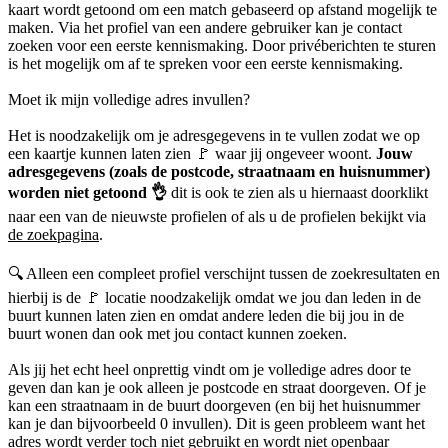
kaart wordt getoond om een match gebaseerd op afstand mogelijk te
maken. Via het profiel van een andere gebruiker kan je contact
zoeken voor een eerste kennismaking. Door privéberichten te sturen
is het mogelijk om af te spreken voor een eerste kennismaking.
Moet ik mijn volledige adres invullen?
Het is noodzakelijk om je adresgegevens in te vullen zodat we op
een kaartje kunnen laten zien 🚩 waar jij ongeveer woont.
Jouw
adresgegevens (zoals de postcode, straatnaam en huisnummer)
worden niet getoond 👌
dit is ook te zien als u hiernaast doorklikt
naar een van de nieuwste profielen of als u de profielen bekijkt via
de zoekpagina
.
🔍 Alleen een compleet profiel verschijnt tussen de zoekresultaten en
hierbij is de 🚩 locatie noodzakelijk omdat we jou dan leden in de
buurt kunnen laten zien en omdat andere leden die bij jou in de
buurt wonen dan ook met jou contact kunnen zoeken.
Als jij het echt heel onprettig vindt om je volledige adres door te
geven dan kan je ook alleen je postcode en straat doorgeven. Of je
kan een straatnaam in de buurt doorgeven (en bij het huisnummer
kan je dan bijvoorbeeld 0 invullen). Dit is geen probleem want het
adres wordt verder toch niet gebruikt en wordt niet openbaar