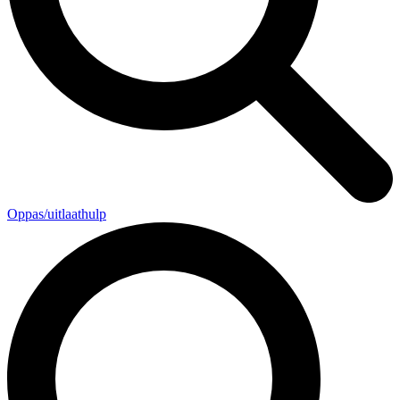
Oppas/uitlaathulp