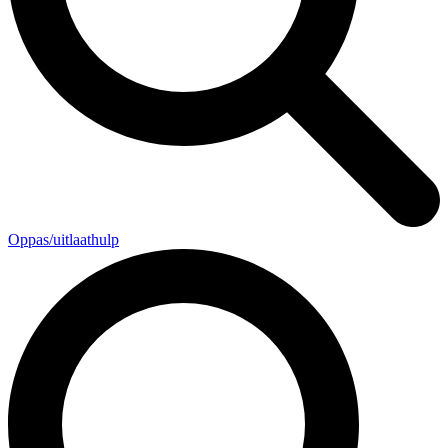
Oppas/uitlaathulp