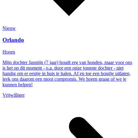
Nieuw
Orlando
Hoorn
Mijn dochter Jasmijn (7 jaar) houdt erg van honden, maar voor ons
is het op dit moment - o.a. door een onze jongste dochter - niet
handig om er eentje in huis te halen. Af en toe een hondje uitlaten,
leek ons daarom een mooi compromis. We horen graag of we je
kunnen helpen!
Vrijwilliger