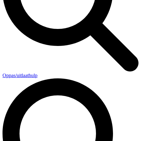
Oppas/uitlaathulp