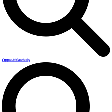
Oppas/uitlaathulp