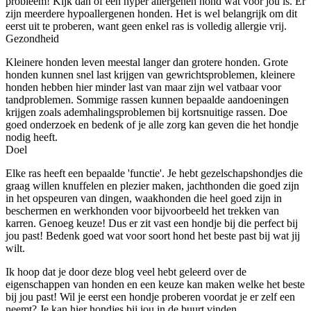
probleem! Kijk dan of een hyper allergenen hond wat voor jou is. Er
zijn meerdere hypoallergenen honden. Het is wel belangrijk om dit
eerst uit te proberen, want geen enkel ras is volledig allergie vrij.
Gezondheid
Kleinere honden leven meestal langer dan grotere honden. Grote
honden kunnen snel last krijgen van gewrichtsproblemen, kleinere
honden hebben hier minder last van maar zijn wel vatbaar voor
tandproblemen. Sommige rassen kunnen bepaalde aandoeningen
krijgen zoals ademhalingsproblemen bij kortsnuitige rassen. Doe
goed onderzoek en bedenk of je alle zorg kan geven die het hondje
nodig heeft.
Doel
Elke ras heeft een bepaalde 'functie'. Je hebt gezelschapshondjes die
graag willen knuffelen en plezier maken, jachthonden die goed zijn
in het opspeuren van dingen, waakhonden die heel goed zijn in
beschermen en werkhonden voor bijvoorbeeld het trekken van
karren. Genoeg keuze! Dus er zit vast een hondje bij die perfect bij
jou past! Bedenk goed wat voor soort hond het beste past bij wat jij
wilt.
Ik hoop dat je door deze blog veel hebt geleerd over de
eigenschappen van honden en een keuze kan maken welke het beste
bij jou past! Wil je eerst een hondje proberen voordat je er zelf een
neemt? Je kan
hier
hondjes bij jou in de buurt vinden.