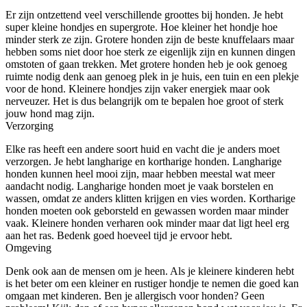
Er zijn ontzettend veel verschillende groottes bij honden. Je hebt
super kleine hondjes en supergrote. Hoe kleiner het hondje hoe
minder sterk ze zijn. Grotere honden zijn de beste knuffelaars maar
hebben soms niet door hoe sterk ze eigenlijk zijn en kunnen dingen
omstoten of gaan trekken. Met grotere honden heb je ook genoeg
ruimte nodig denk aan genoeg plek in je huis, een tuin en een plekje
voor de hond. Kleinere hondjes zijn vaker energiek maar ook
nerveuzer. Het is dus belangrijk om te bepalen hoe groot of sterk
jouw hond mag zijn.
Verzorging
Elke ras heeft een andere soort huid en vacht die je anders moet
verzorgen. Je hebt langharige en kortharige honden. Langharige
honden kunnen heel mooi zijn, maar hebben meestal wat meer
aandacht nodig. Langharige honden moet je vaak borstelen en
wassen, omdat ze anders klitten krijgen en vies worden. Kortharige
honden moeten ook geborsteld en gewassen worden maar minder
vaak. Kleinere honden verharen ook minder maar dat ligt heel erg
aan het ras. Bedenk goed hoeveel tijd je ervoor hebt.
Omgeving
Denk ook aan de mensen om je heen. Als je kleinere kinderen hebt
is het beter om een kleiner en rustiger hondje te nemen die goed kan
omgaan met kinderen. Ben je allergisch voor honden? Geen