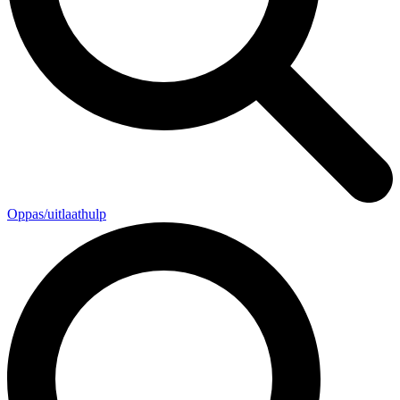
Oppas/uitlaathulp