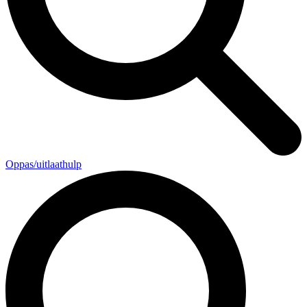
Oppas/uitlaathulp