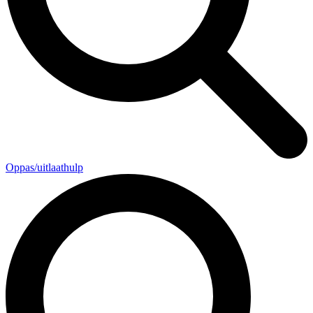
Oppas/uitlaathulp