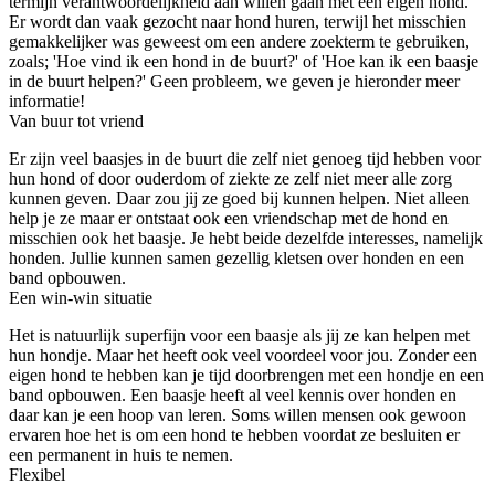
termijn verantwoordelijkheid aan willen gaan met een eigen hond.
Er wordt dan vaak gezocht naar hond huren, terwijl het misschien
gemakkelijker was geweest om een andere zoekterm te gebruiken,
zoals; 'Hoe vind ik een hond in de buurt?' of 'Hoe kan ik een baasje
in de buurt helpen?' Geen probleem, we geven je hieronder meer
informatie!
Van buur tot vriend
Er zijn veel baasjes in de buurt die zelf niet genoeg tijd hebben voor
hun hond of door ouderdom of ziekte ze zelf niet meer alle zorg
kunnen geven. Daar zou jij ze goed bij kunnen helpen. Niet alleen
help je ze maar er ontstaat ook een vriendschap met de hond en
misschien ook het baasje. Je hebt beide dezelfde interesses, namelijk
honden. Jullie kunnen samen gezellig kletsen over honden en een
band opbouwen.
Een win-win situatie
Het is natuurlijk superfijn voor een baasje als jij ze kan helpen met
hun hondje. Maar het heeft ook veel voordeel voor jou. Zonder een
eigen hond te hebben kan je tijd doorbrengen met een hondje en een
band opbouwen. Een baasje heeft al veel kennis over honden en
daar kan je een hoop van leren. Soms willen mensen ook gewoon
ervaren hoe het is om een hond te hebben voordat ze besluiten er
een permanent in huis te nemen.
Flexibel